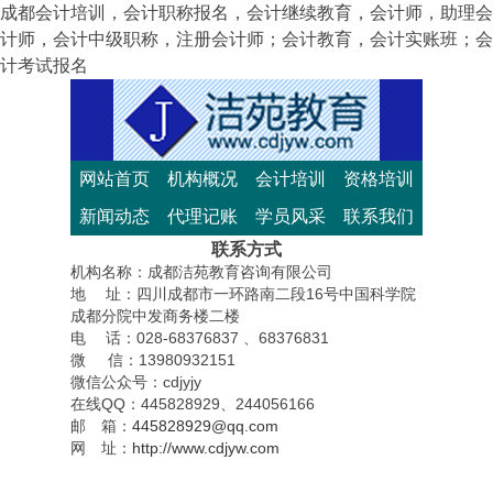
成都会计培训，会计职称报名，会计继续教育，会计师，助理会
计师，会计中级职称，注册会计师；会计教育，会计实账班；会
计考试报名
网站首页
机构概况
会计培训
资格培训
新闻动态
代理记账
学员风采
联系我们
联系方式
机构名称：成都洁苑教育咨询有限公司
地 址：四川成都市一环路南二段16号中国科学院
成都分院中发商务楼二楼
电 话：028-68376837 、68376831
微 信：13980932151
微信公众号：cdjyjy
在线QQ：445828929、244056166
邮 箱：
445828929@qq.com
网 址：
http://www.cdjyw.com